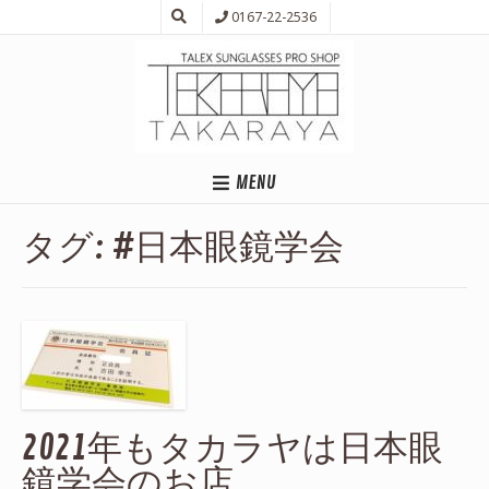
0167-22-2536
MENU
タグ:
#日本眼鏡学会
2021年もタカラヤは日本眼
鏡学会のお店