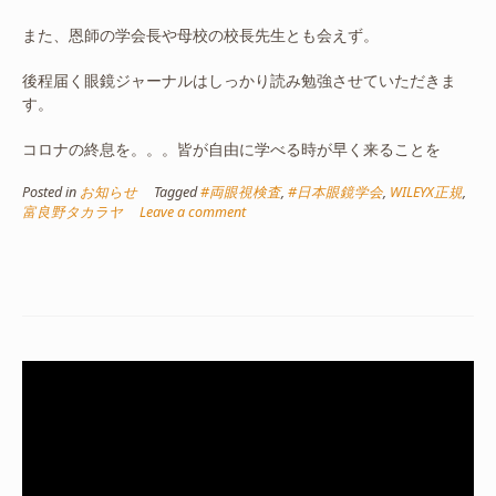
また、恩師の学会長や母校の校長先生とも会えず。
後程届く眼鏡ジャーナルはしっかり読み勉強させていただきま
す。
コロナの終息を。。。皆が自由に学べる時が早く来ることを
Posted in
お知らせ
Tagged
#両眼視検査
,
#日本眼鏡学会
,
WILEYX正規
,
富良野タカラヤ
Leave a comment
動
画
プ
レ
ー
ヤ