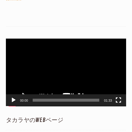
動
画
プ
レ
ー
ヤ
ー
00:00
01:33
タカラヤのWEBページ