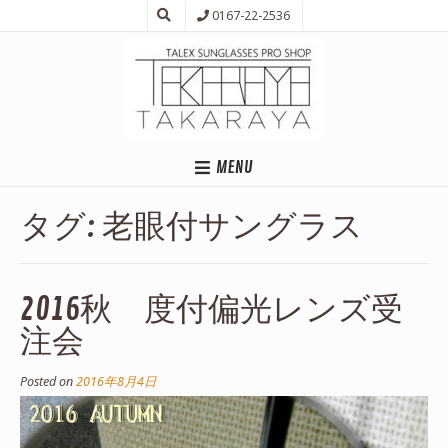
0167-22-2536
MENU
タグ:
老眼付サングラス
2016秋 度付偏光レンズ受
注会
Posted on
2016年8月4日