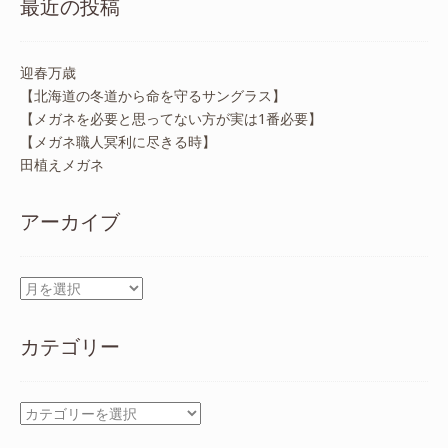
最近の投稿
迎春万歳
【北海道の冬道から命を守るサングラス】
【メガネを必要と思ってない方が実は1番必要】
【メガネ職人冥利に尽きる時】
田植えメガネ
アーカイブ
ア
ー
カ
カテゴリー
イ
ブ
カ
テ