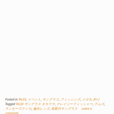
Posted in
TALEX
,
イベント
,
サングラス
,
フィッシング
,
メガネ
,
釣り
Tagged
TALEX サングラス タカラヤ
,
クレイジーフィッシャー
,
テムズ
,
ランカーズクシロ
,
偏光レンズ
,
老眼付サングラス
Leave a
comment