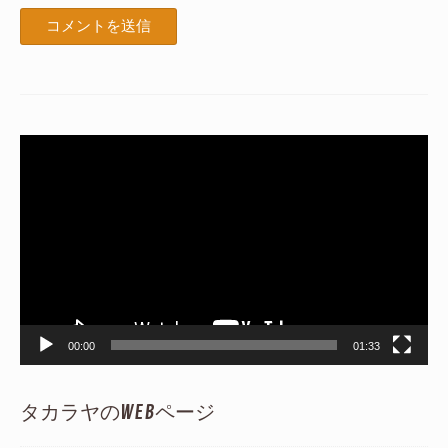
動
画
プ
レ
ー
ヤ
ー
00:00
01:33
タカラヤのWEBページ