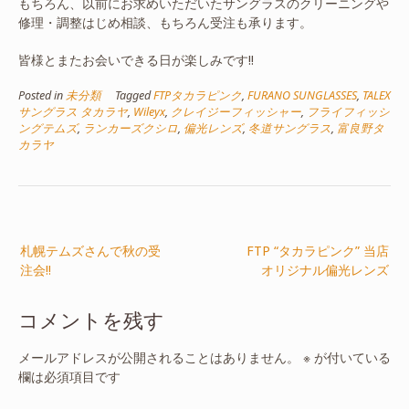
もちろん、以前にお求めいただいたサングラスのクリーニングや
修理・調整はじめ相談、もちろん受注も承ります。
皆様とまたお会いできる日が楽しみです!!
Posted in
未分類
Tagged
FTPタカラピンク
,
FURANO SUNGLASSES
,
TALEX
サングラス タカラヤ
,
Wileyx
,
クレイジーフィッシャー
,
フライフィッシ
ングテムズ
,
ランカーズクシロ
,
偏光レンズ
,
冬道サングラス
,
富良野タ
カラヤ
投
札幌テムズさんで秋の受
FTP “タカラピンク” 当店
稿
注会!!
オリジナル偏光レンズ
ナ
ビ
コメントを残す
ゲ
ー
メールアドレスが公開されることはありません。
※
が付いている
欄は必須項目です
シ