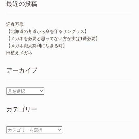
最近の投稿
迎春万歳
【北海道の冬道から命を守るサングラス】
【メガネを必要と思ってない方が実は1番必要】
【メガネ職人冥利に尽きる時】
田植えメガネ
アーカイブ
ア
ー
カ
カテゴリー
イ
ブ
カ
テ