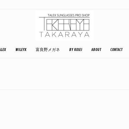
ALEX
WILEYX
富良野メガネ
BY KOSEI
ABOUT
CONTACT