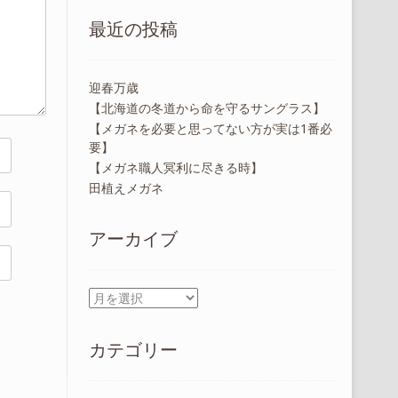
最近の投稿
迎春万歳
【北海道の冬道から命を守るサングラス】
【メガネを必要と思ってない方が実は1番必
要】
【メガネ職人冥利に尽きる時】
田植えメガネ
アーカイブ
ア
ー
カ
カテゴリー
イ
ブ