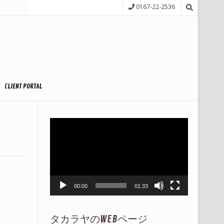
0167-22-2536
CLIENT PORTAL
動
画
プ
レ
ー
ヤ
ー
00:00
01:33
タカラヤのWEBページ