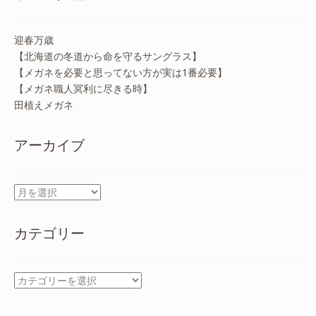
迎春万歳
【北海道の冬道から命を守るサングラス】
【メガネを必要と思ってない方が実は1番必要】
【メガネ職人冥利に尽きる時】
田植えメガネ
アーカイブ
ア
ー
カ
カテゴリー
イ
ブ
カ
テ
ゴ