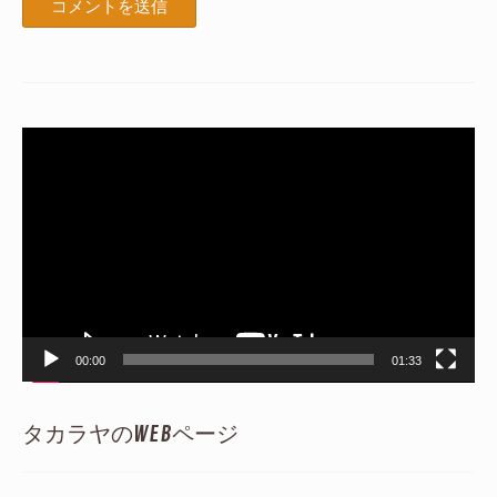
動
画
プ
レ
ー
ヤ
ー
00:00
01:33
タカラヤのWEBページ