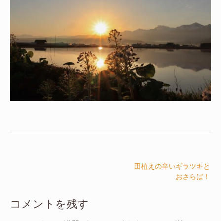
投
田植えの辛いギラツキと
稿
おさらば！
ナ
ビ
コメントを残す
ゲ