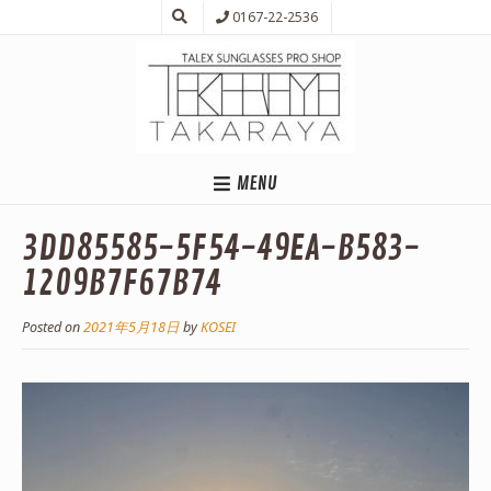
0167-22-2536
MENU
3DD85585-5F54-49EA-B583-
1209B7F67B74
Posted on
2021年5月18日
by
KOSEI