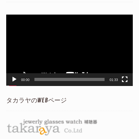
動
画
プ
レ
ー
ヤ
ー
00:00
01:33
タカラヤのWEBページ