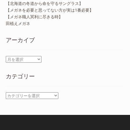
【北海道の冬道から命を守るサングラス】
【メガネを必要と思ってない方が実は1番必要】
【メガネ職人冥利に尽きる時】
田植えメガネ
アーカイブ
ア
ー
カ
カテゴリー
イ
ブ
カ
テ
ゴ
リ
ー