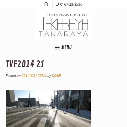
0167-22-2536
MENU
TVF2014 2S
Posted on
2014年2月25日
by
KOSEI