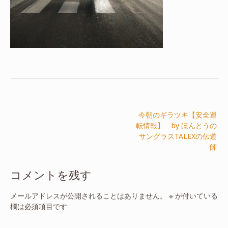
投
今朝のギラツキ【安全運
稿
転情報】 by ほんとうの
ナ
サングラスTALEXの伝道
ビ
師
ゲ
ー
コメントを残す
シ
メールアドレスが公開されることはありません。
※
が付いている
ョ
欄は必須項目です
ン