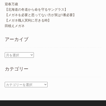
迎春万歳
【北海道の冬道から命を守るサングラス】
【メガネを必要と思ってない方が実は1番必要】
【メガネ職人冥利に尽きる時】
田植えメガネ
アーカイブ
ア
ー
カ
カテゴリー
イ
ブ
カ
テ
ゴ
リ
ー