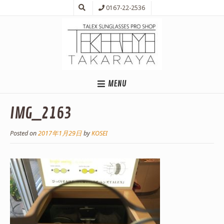
0167-22-2536
MENU
IMG_2163
Posted on
2017年1月29日
by
KOSEI