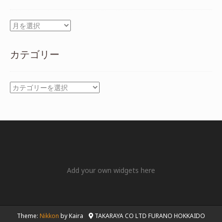
ア
ー
カ
カテゴリー
イ
ブ
カ
テ
ゴ
リ
ー
Add your own widgets here
Theme:
Nikkon
by Kaira
TAKARAYA CO LTD FURANO HOKKAIDO