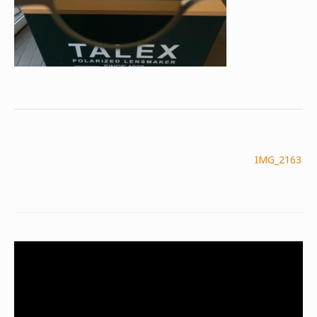
投
IMG_2163
稿
ナ
ビ
ゲ
ー
動
シ
画
プ
ョ
レ
ン
ー