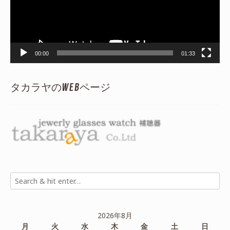
ヤ
ー
00:00
01:33
タカラヤのWEBページ
2026年8月
月
火
水
木
金
土
日