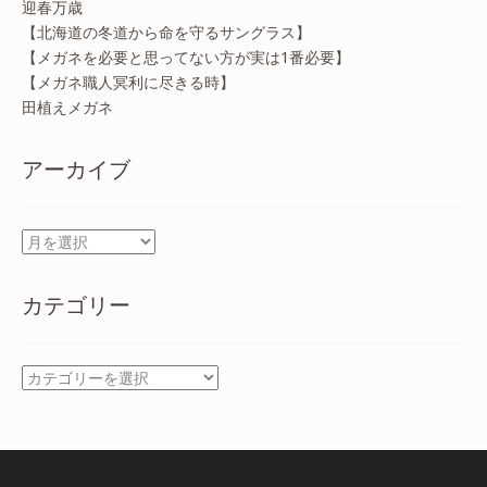
迎春万歳
【北海道の冬道から命を守るサングラス】
【メガネを必要と思ってない方が実は1番必要】
【メガネ職人冥利に尽きる時】
田植えメガネ
アーカイブ
ア
ー
カ
カテゴリー
イ
ブ
カ
テ
ゴ
リ
ー