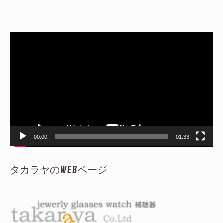
動
画
プ
レ
ー
ヤ
ー
00:00
01:33
タカラヤのWEBページ