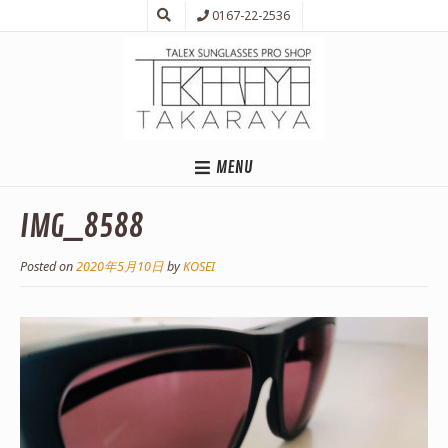
0167-22-2536
MENU
IMG_8588
Posted on
2020年5月10日
by
KOSEI