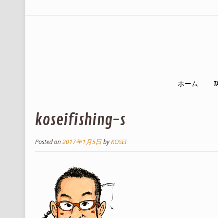
ホーム
T
koseifishing-s
Posted on
2017年1月5日
by
KOSEI