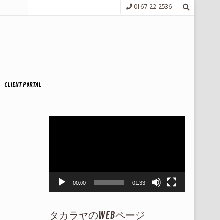
0167-22-2536
CLIENT PORTAL
動
画
プ
レ
ー
ヤ
ー
00:00
01:33
タカラヤのWEBページ