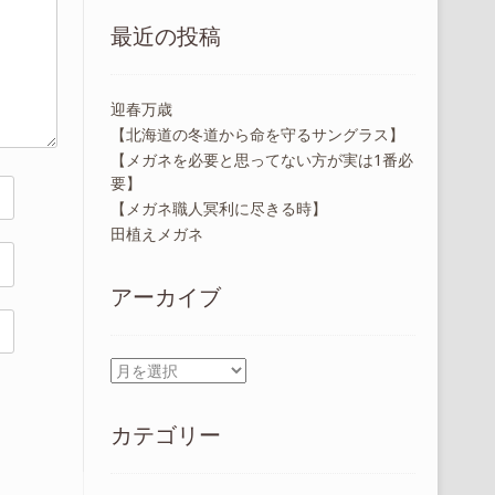
最近の投稿
迎春万歳
【北海道の冬道から命を守るサングラス】
【メガネを必要と思ってない方が実は1番必
要】
【メガネ職人冥利に尽きる時】
田植えメガネ
アーカイブ
ア
ー
カ
カテゴリー
イ
ブ