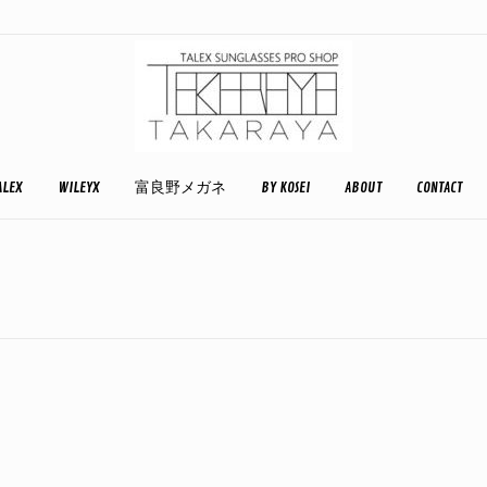
ALEX
WILEYX
富良野メガネ
BY KOSEI
ABOUT
CONTACT