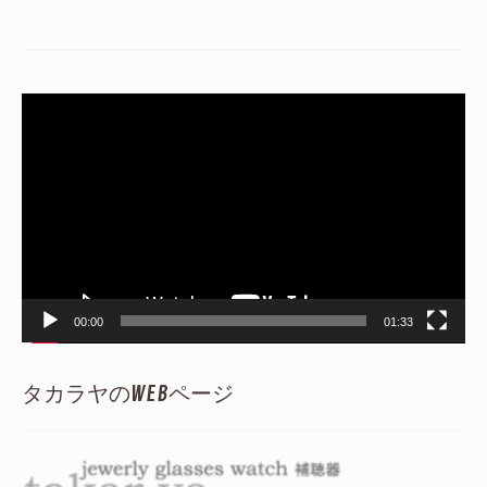
動
画
プ
レ
ー
ヤ
ー
00:00
01:33
タカラヤのWEBページ