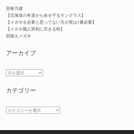
迎春万歳
【北海道の冬道から命を守るサングラス】
【メガネを必要と思ってない方が実は1番必要】
【メガネ職人冥利に尽きる時】
田植えメガネ
アーカイブ
ア
ー
カ
カテゴリー
イ
ブ
カ
テ
ゴ
リ