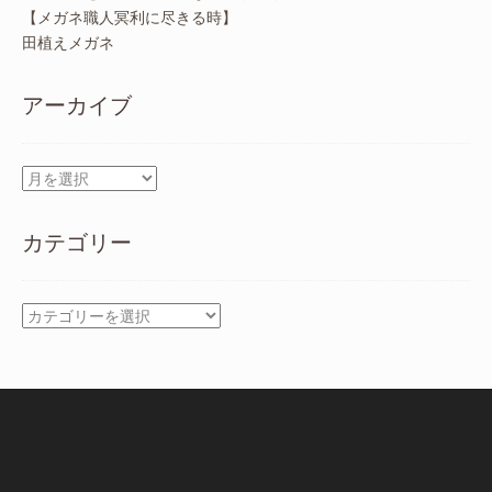
【メガネ職人冥利に尽きる時】
田植えメガネ
アーカイブ
ア
ー
カ
カテゴリー
イ
ブ
カ
テ
ゴ
リ
ー