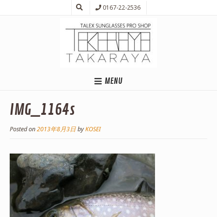
0167-22-2536
MENU
IMG_1164s
Posted on
2013年8月3日
by
KOSEI