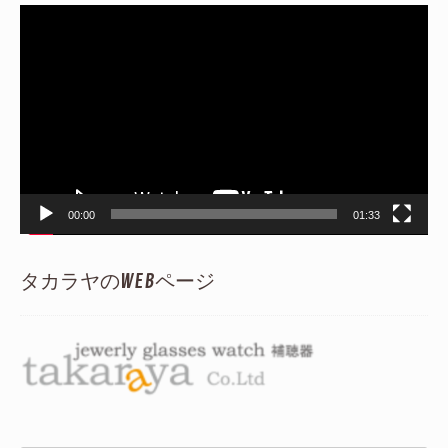
動
画
プ
レ
ー
ヤ
ー
00:00
01:33
タカラヤのWEBページ