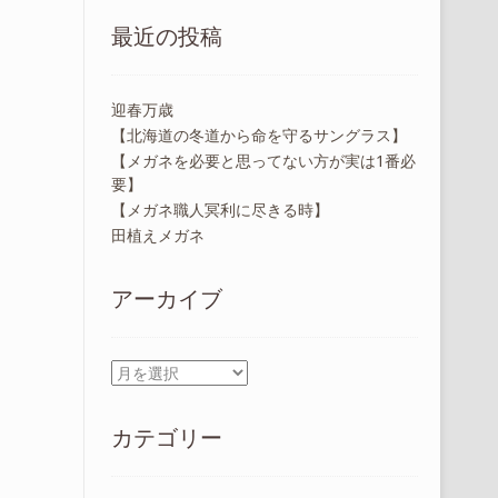
最近の投稿
迎春万歳
【北海道の冬道から命を守るサングラス】
【メガネを必要と思ってない方が実は1番必
要】
【メガネ職人冥利に尽きる時】
田植えメガネ
アーカイブ
ア
ー
カ
カテゴリー
イ
ブ