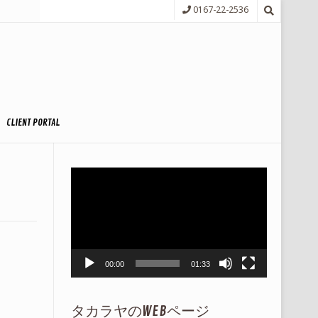
0167-22-2536
CLIENT PORTAL
動
画
プ
レ
ー
ヤ
ー
00:00
01:33
タカラヤのWEBページ