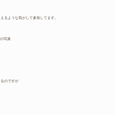
らえるような気がして参加してます。
この写真
おるのですが
？