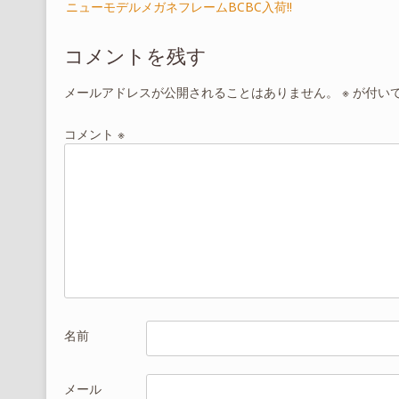
ニューモデルメガネフレームBCBC入荷!!
稿
ナ
コメントを残す
ビ
ゲ
メールアドレスが公開されることはありません。
※
が付い
ー
シ
コメント
※
ョ
ン
名前
メール