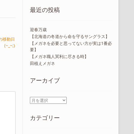
最近の投稿
迎春万歳
【北海道の冬道から命を守るサングラス】
の移動日
【メガネを必要と思ってない方が実は1番必
(~_~;)
要】
【メガネ職人冥利に尽きる時】
田植えメガネ
アーカイブ
ア
ー
カ
カテゴリー
イ
ブ