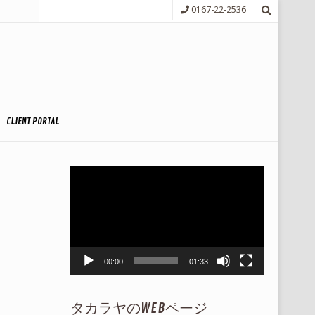
0167-22-2536
CLIENT PORTAL
動
画
プ
レ
ー
ヤ
ー
00:00
01:33
タカラヤのWEBページ