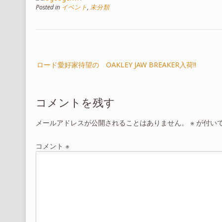
Posted in
イベント
,
未分類
投
ロード愛好家待望の OAKLEY JAW BREAKER入荷!!
稿
ナ
ビ
コメントを残す
ゲ
ー
メールアドレスが公開されることはありません。
※
が付い
シ
コメント
※
ョ
ン