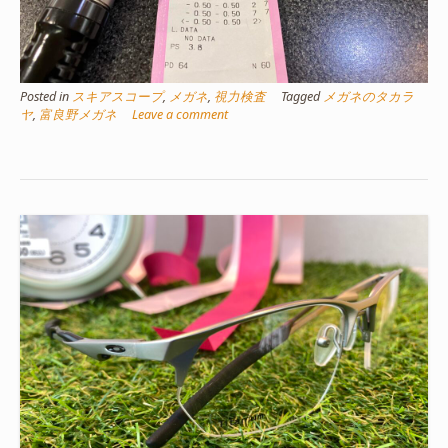
Posted in
スキアスコープ
,
メガネ
,
視力検査
Tagged
メガネのタカラ
ヤ
,
富良野メガネ
Leave a comment