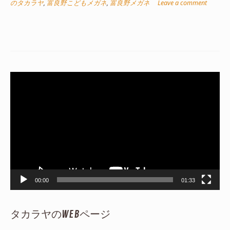
のタカラヤ
,
富良野こどもメガネ
,
富良野メガネ
Leave a comment
動
画
プ
レ
ー
ヤ
ー
00:00
01:33
タカラヤのWEBページ