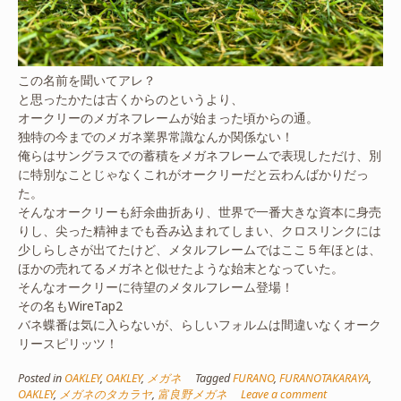
この名前を聞いてアレ？
と思ったかたは古くからのというより、
オークリーのメガネフレームが始まった頃からの通。
独特の今までのメガネ業界常識なんか関係ない！
俺らはサングラスでの蓄積をメガネフレームで表現しただけ、別
に特別なことじゃなくこれがオークリーだと云わんばかりだっ
た。
そんなオークリーも紆余曲折あり、世界で一番大きな資本に身売
りし、尖った精神までも呑み込まれてしまい、クロスリンクには
少しらしさが出てたけど、メタルフレームではここ５年ほとは、
ほかの売れてるメガネと似せたような始末となっていた。
そんなオークリーに待望のメタルフレーム登場！
その名もWireTap2
バネ蝶番は気に入らないが、らしいフォルムは間違いなくオーク
リースピリッツ！
Posted in
OAKLEY
,
OAKLEY
,
メガネ
Tagged
FURANO
,
FURANOTAKARAYA
,
OAKLEY
,
メガネのタカラヤ
,
富良野メガネ
Leave a comment