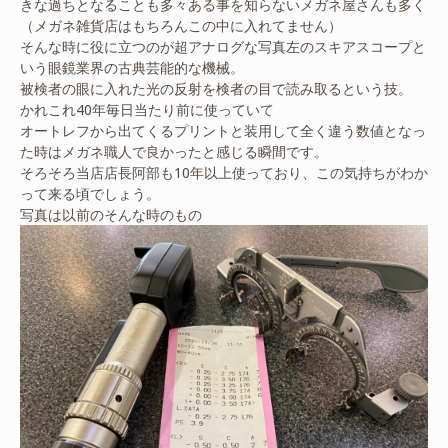
きな過ちとなることも多々ある事を知らないメガネ屋さんも多く
（メガネ雑貨店はもちろんこの中に入れてません）
そんな時に役に立つのが超アナログな写真左のスキアスコープと
いう眼鏡業界の古典芸能的な機械。
被検者の眼に入れた光の反射を検者の目で読み取るという技。
かれこれ40年毎日当たり前に使っていて
オートレフから出てくるプリントと装用して全く違う数値となっ
た時はメガネ職人で良かったと感じる瞬間です。
そろそろ当店店長阿部も10年以上使っており、この気持ちがわか
って来る頃でしょう。
写真は以前のそんな時のもの