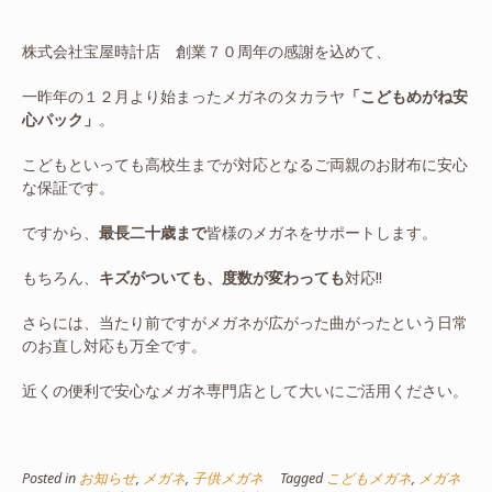
株式会社宝屋時計店 創業７０周年の感謝を込めて、
一昨年の１２月より始まったメガネのタカラヤ
「こどもめがね安
心パック」
。
こどもといっても高校生までが対応となるご両親のお財布に安心
な保証です。
ですから、
最長二十歳まで
皆様のメガネをサポートします。
もちろん、
キズがついても、度数が変わっても
対応!!
さらには、当たり前ですがメガネが広がった曲がったという日常
のお直し対応も万全です。
近くの便利で安心なメガネ専門店として大いにご活用ください。
Posted in
お知らせ
,
メガネ
,
子供メガネ
Tagged
こどもメガネ
,
メガネ