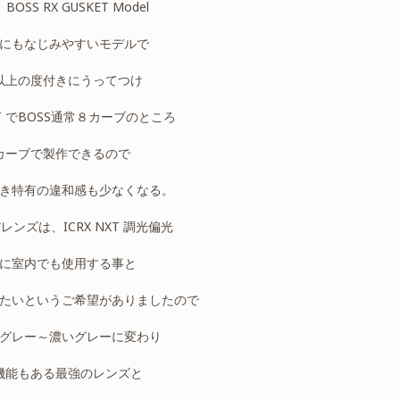
x BOSS RX GUSKET Model
にもなじみやすいモデルで
以上の度付きにうってつけ
KET でBOSS通常８カーブのところ
カーブで製作できるので
き特有の違和感も少なくなる。
ンズは、ICRX NXT 調光偏光
に室内でも使用する事と
たいというご希望がありましたので
グレー～濃いグレーに変わり
機能もある最強のレンズと