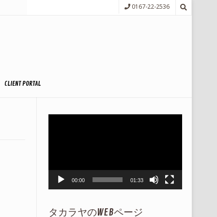
0167-22-2536
CLIENT PORTAL
動
画
プ
レ
ー
ヤ
ー
00:00
01:33
タカラヤのWEBページ