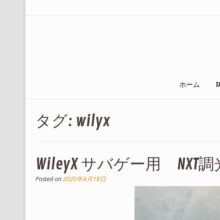
ホーム
T
タグ:
wilyx
WileyX サバゲー用 NX
Posted on
2020年4月18日