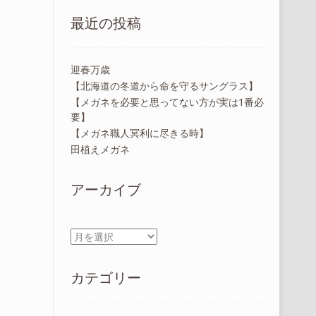
最近の投稿
迎春万歳
【北海道の冬道から命を守るサングラス】
【メガネを必要と思ってない方が実は1番必
要】
【メガネ職人冥利に尽きる時】
田植えメガネ
アーカイブ
ア
ー
カ
カテゴリー
イ
ブ