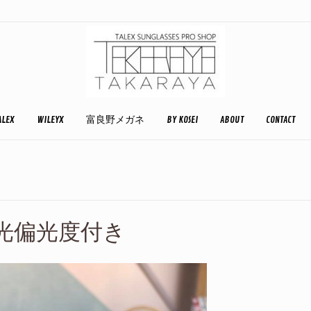
ALEX
WILEYX
富良野メガネ
BY KOSEI
ABOUT
CONTACT
T調光偏光度付き