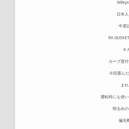
Wiley
日本人
中度
RX GUS
６
カーブ度付
今回選んだレ
まれ
運転時にも使い
明るめの
偏光