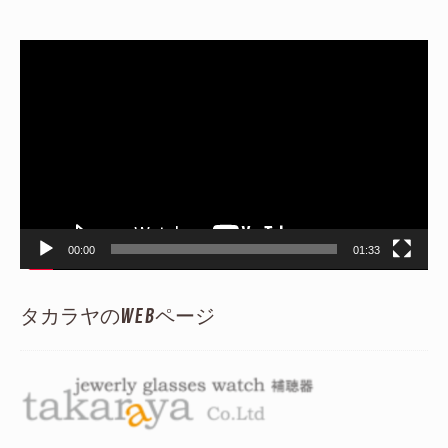
動
画
プ
レ
ー
ヤ
ー
00:00
01:33
タカラヤのWEBページ