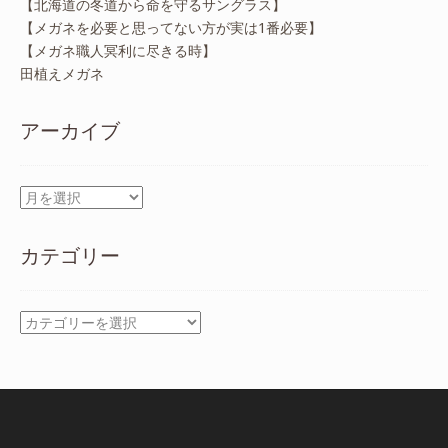
【北海道の冬道から命を守るサングラス】
【メガネを必要と思ってない方が実は1番必要】
【メガネ職人冥利に尽きる時】
田植えメガネ
アーカイブ
ア
ー
カ
カテゴリー
イ
ブ
カ
テ
ゴ
リ
ー