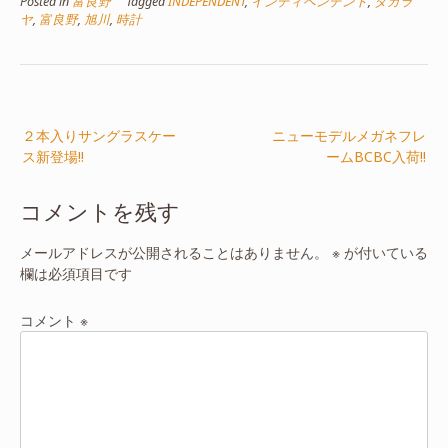
Posted in
富良野
Tagged
INDEPENDENT
,
インディペンデント
,
タカラ
ヤ
,
富良野
,
旭川
,
時計
投
２本入りサングラスケー
ニューモデルメガネフレ
稿
ス新登場!!
ームBCBC入荷!!
ナ
ビ
コメントを残す
ゲ
ー
メールアドレスが公開されることはありません。
※
が付いている
欄は必須項目です
シ
ョ
コメント
※
ン