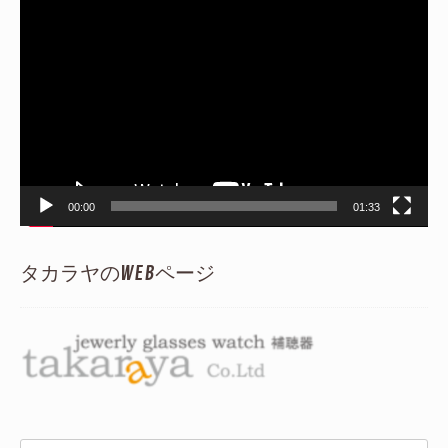
動
画
プ
レ
ー
ヤ
ー
00:00
01:33
タカラヤのWEBページ