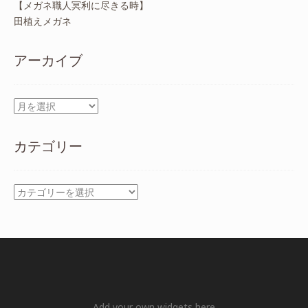
【メガネ職人冥利に尽きる時】
田植えメガネ
アーカイブ
ア
ー
カ
カテゴリー
イ
ブ
カ
テ
ゴ
リ
ー
Add your own widgets here