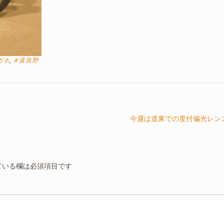
ガネ
,
＃富良野
今週は道東での度付偏光レン
ている欄は必須項目です