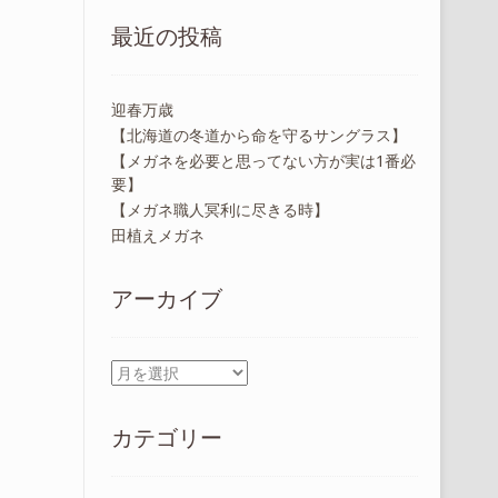
最近の投稿
迎春万歳
【北海道の冬道から命を守るサングラス】
【メガネを必要と思ってない方が実は1番必
要】
【メガネ職人冥利に尽きる時】
田植えメガネ
アーカイブ
ア
ー
カ
カテゴリー
イ
ブ