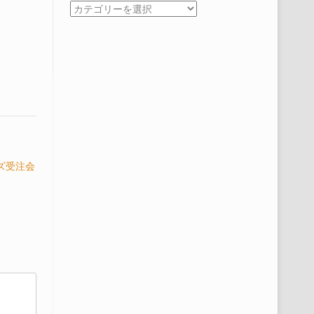
カ
テ
ゴ
リ
ー
ズ受注会