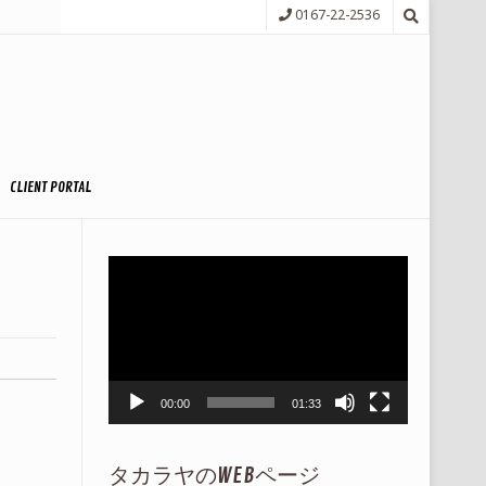
0167-22-2536
CLIENT PORTAL
動
画
プ
レ
ー
ヤ
ー
00:00
01:33
タカラヤのWEBページ