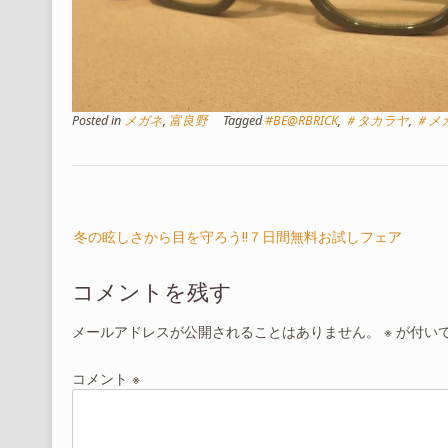
Posted in
メガネ
,
富良野
Tagged
#BE@RBRICK
,
＃タカラヤ
,
＃メ
投
冬の眩しさから目を守ろう!!７日間無料お試しフェア
稿
ナ
コメントを残す
ビ
ゲ
メールアドレスが公開されることはありません。
※
が付い
ー
シ
コメント
※
ョ
ン