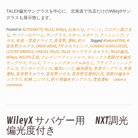
TALEX偏光サングラスを中心に、北海道で当店だけのWileyXサン
グラスも展示致します。
Posted in
ALPINA&FTP
,
TALEX
,
Wileyx
,
お知らせ
,
イベント
,
コロナに負ける
な
,
サバイバルゲーム
,
サングラス
,
スキー
,
スポーツ
,
フィッシング
,
メ
ガネ
,
冬道・雪道ドライブ
,
富良野
,
運転
,
釣り
Tagged
#takaraPINK
,
#
富良野タカラヤ
,
DRIVE WEAR
,
FTPタカラピンク
,
FURANO SUNGLASSES
,
LUSTER ORENGE
,
OAKLEY
,
TALEX
,
TALEX サングラス タカラヤ
,
TALEX偏光
,
Wileyx
,
WILEYX正規
,
クレイジーフィッシャー
,
タレックス老眼付き偏光
サングラス
,
テムズ
,
フィッシングタックルみなと
,
フライフィッシング
テムズ
,
ランカーズクシロ
,
偏光レンズ
,
偏光調光
,
冬道サングラス
,
冬道
運転
,
富良野タカラヤ
,
富良野メガネ
,
富良野宝屋時計店
,
老眼付偏光サ
ングラス
,
虹鱒 ニジマス
,
釣り用偏光サングラス
,
雪道運転
Leave a
comment
WileyX サバゲー用 NXT調光
偏光度付き