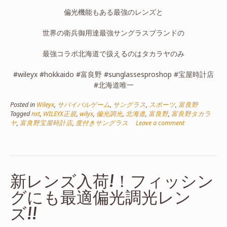
偏光機能もある最強のレンズと
世界の衛兵御用達最強サングラスブランドの
最強コラボ北海道で扱えるのはタカラヤのみ
#wileyx #hokkaido #富良野 #sunglassesproshop #宝屋時計店
#北海道唯一
Posted in
Wileyx
,
サバイバルゲーム
,
サングラス
,
スポーツ
,
富良野
Tagged
nxt
,
WILEYX正規
,
wilyx
,
偏光調光
,
北海道
,
富良野
,
富良野タカラ
ヤ
,
富良野宝屋時計店
,
度付きサングラス
Leave a comment
新レンズ入荷!！フィッシン
グにも最適偏光調光レン
ズ!!