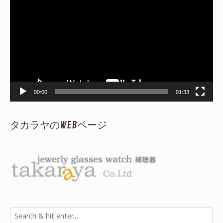
画
プ
レ
ー
ヤ
ー
00:00
01:33
タカラヤのWEBページ