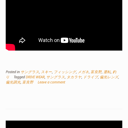
Posted in
サングラス
,
スキー
,
フィッシング
,
メガネ
,
富良野
,
運転
,
釣
り
Tagged
DRIVE WEAR
,
サングラス
,
タカラヤ
,
ドライブ
,
偏光レンズ
,
偏光調光
,
富良野
Leave a comment
動