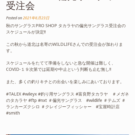
受注会
Posted on
2021年6月23日
秋のサングラスPRO SHOP タカラヤの偏光サングラス受注会の
スケジュールが決定!!
この秋から道北は名寄のWILDLIFEさんでの受注会が加わりま
す。
スケジュールをたてて準備をしないと急な開催は難しく、
COVID-１９次第では延期や中止という判断も止む無し!!
また、多くの釣りキチとの出会いを楽しみにあいております。
#TALEX #wileyx #釣り用サングラス #富良野タカラヤ ＃メガネ
のタカラヤ #ftp #nxt ＃偏光サングラス #wildlife ＃テムズ ＃
ランカーズクシロ ＃クレイジーフィッシャー #宝屋時計店
#smith