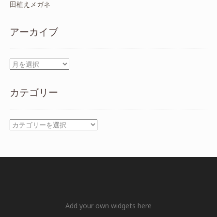
田植えメガネ
アーカイブ
ア
ー
カ
カテゴリー
イ
ブ
カ
テ
ゴ
リ
ー
Add your own widgets here