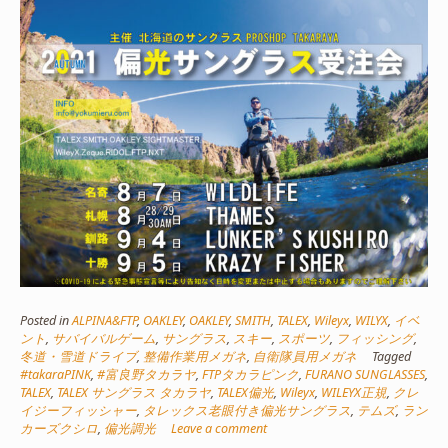
Posted in
ALPINA&FTP
,
OAKLEY
,
OAKLEY
,
SMITH
,
TALEX
,
Wileyx
,
WILYX
,
イベ
ント
,
サバイバルゲーム
,
サングラス
,
スキー
,
スポーツ
,
フィッシング
,
冬道・雪道ドライブ
,
整備作業用メガネ
,
自衛隊員用メガネ
Tagged
#takaraPINK
,
#富良野タカラヤ
,
FTPタカラピンク
,
FURANO SUNGLASSES
,
TALEX
,
TALEX サングラス タカラヤ
,
TALEX偏光
,
Wileyx
,
WILEYX正規
,
クレ
イジーフィッシャー
,
タレックス老眼付き偏光サングラス
,
テムズ
,
ラン
カーズクシロ
,
偏光調光
Leave a comment