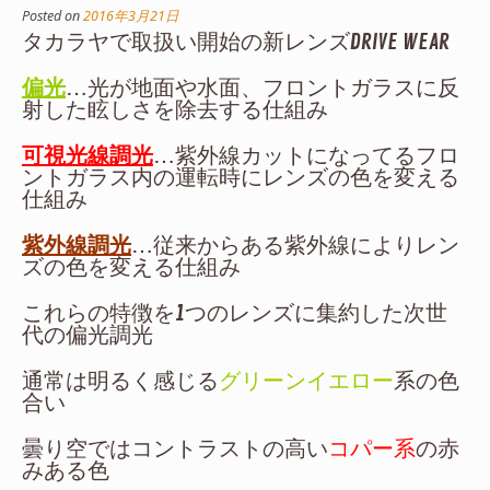
Posted on
2016年3月21日
タカラヤで取扱い開始の新レンズDRIVE WEAR
偏光
…光が地面や水面、フロントガラスに反
射した眩しさを除去する仕組み
可視光線調光
…紫外線カットになってるフロ
ントガラス内の運転時にレンズの色を変える
仕組み
紫外線調光
…従来からある紫外線によりレン
ズの色を変える仕組み
これらの特徴を1つのレンズに集約した次世
代の偏光調光
通常は明るく感じる
グリーンイエロー
系の色
合い
曇り空ではコントラストの高い
コパー系
の赤
みある色