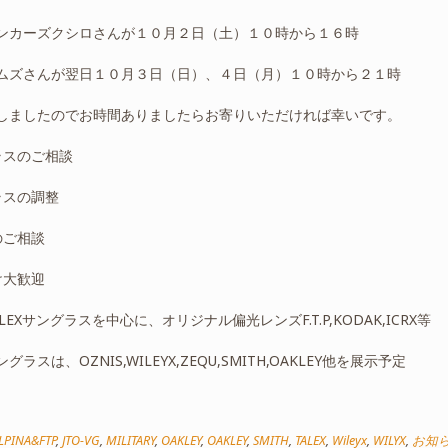
ンカーズクシロさんが１０月２日（土）１０時から１６時
ムズさんが翌日１０月３日（日）、４日（月）１０時から２１時
しましたのでお時間ありましたらお寄りいただければ幸いです。
ラスのご相談
ラスの調整
のご相談
け大歓迎
LEXサングラスを中心に、オリジナル偏光レンズF.T.P,KODAK,ICRX等
グラスは、OZNIS,WILEYX,ZEQU,SMITH,OAKLEY他を展示予定
LPINA&FTP
,
JTO-VG
,
MILITARY
,
OAKLEY
,
OAKLEY
,
SMITH
,
TALEX
,
Wileyx
,
WILYX
,
お知