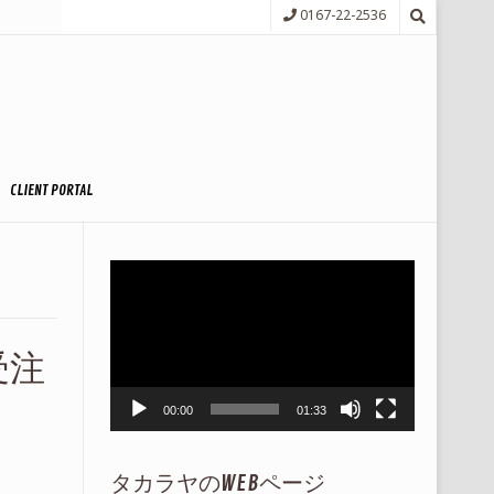
0167-22-2536
CLIENT PORTAL
動
画
プ
レ
受注
ー
ヤ
ー
00:00
01:33
タカラヤのWEBページ