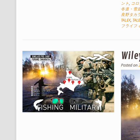
ント
,
コロ
冬道・雪
良野タカ
TALEX
,
TA
フライフ
Wi
Posted on