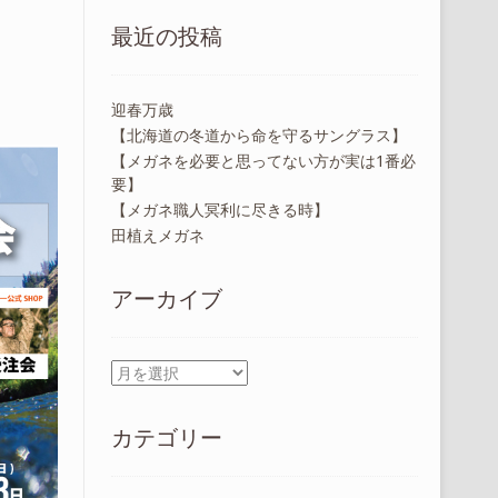
最近の投稿
迎春万歳
【北海道の冬道から命を守るサングラス】
【メガネを必要と思ってない方が実は1番必
要】
【メガネ職人冥利に尽きる時】
田植えメガネ
アーカイブ
ア
ー
カ
カテゴリー
イ
ブ