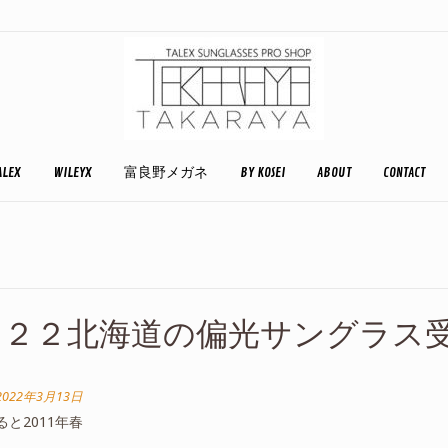
ALEX
WILEYX
富良野メガネ
BY KOSEI
ABOUT
CONTACT
０２２北海道の偏光サングラス
2022年3月13日
と2011年春