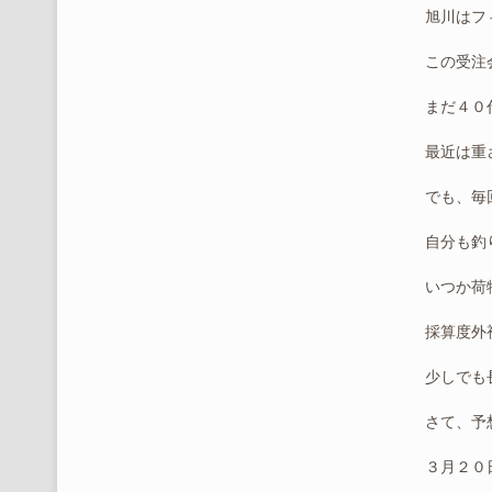
旭川はフ
この受注
まだ４０
最近は重
でも、毎
自分も釣
いつか荷
採算度外
少しでも
さて、予
３月２０