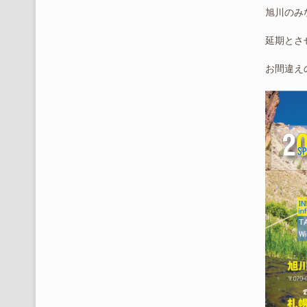
旭川のみ
延期とさ
お間違え