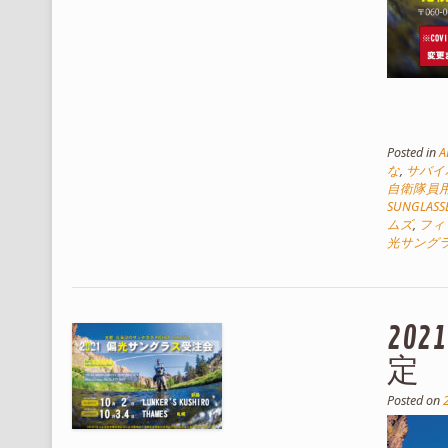
Posted in
A
な
,
サバイ
自衛隊員
SUNGLASS
ムズ
,
フィ
光サング
20
定
Posted on