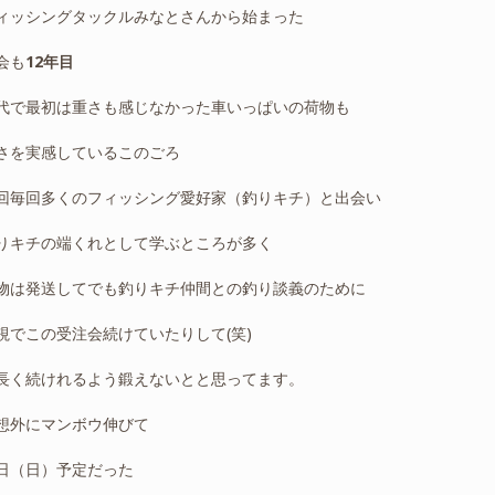
ィッシングタックルみなとさんから始まった
会も
12年目
代で最初は重さも感じなかった車いっぱいの荷物も
さを実感しているこのごろ
回毎回多くのフィッシング愛好家（釣りキチ）と出会い
りキチの端くれとして学ぶところが多く
物は発送してでも釣りキチ仲間との釣り談義のために
視でこの受注会続けていたりして(笑)
長く続けれるよう鍛えないとと思ってます。
想外にマンボウ伸びて
日（日）予定だった