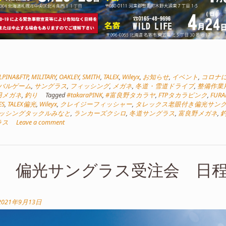
LPINA&FTP
,
MILITARY
,
OAKLEY
,
SMITH
,
TALEX
,
Wileyx
,
お知らせ
,
イベント
,
コロナ
バルゲーム
,
サングラス
,
フィッシング
,
メガネ
,
冬道・雪道ドライブ
,
整備作業
用メガネ
,
釣り
Tagged
#takaraPINK
,
#富良野タカラヤ
,
FTPタカラピンク
,
FUR
ES
,
TALEX偏光
,
Wileyx
,
クレイジーフィッシャー
,
タレックス老眼付き偏光サン
ッシングタックルみなと
,
ランカーズクシロ
,
冬道サングラス
,
富良野メガネ
,
ラス
Leave a comment
21 偏光サングラス受注会 日
2021年9月13日