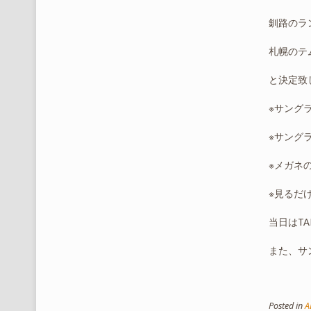
釧路のラ
札幌のテ
と決定致
※サング
※サング
※メガネ
※見るだ
当日はTA
また、サン
Posted in
A