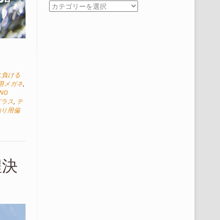
カ
テ
ゴ
リ
ー
に負ける
用メガネ
,
ANO
グラス
,
テ
釣り用偏
程決