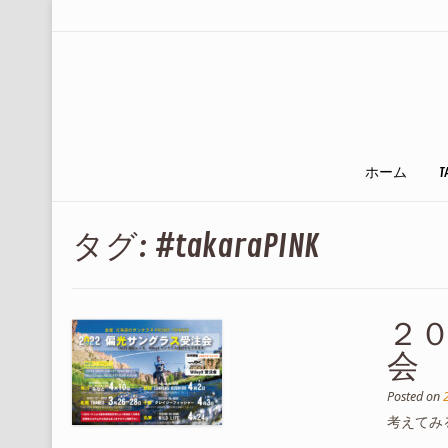
ホーム
T
タグ:
#takaraPINK
２
会
Posted on
考えてみる