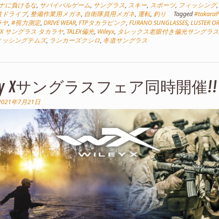
ナに負けるな
,
サバイバルゲーム
,
サングラス
,
スキー
,
スポーツ
,
フィッシング
道ドライブ
,
整備作業用メガネ
,
自衛隊員用メガネ
,
運転
,
釣り
Tagged
#takara
ラヤ
,
#視力測定
,
DRIVE WEAR
,
FTPタカラピンク
,
FURANO SUNGLASSES
,
LUSTER O
LEX サングラス タカラヤ
,
TALEX偏光
,
Wileyx
,
タレックス老眼付き偏光サングラ
ィッシングテムズ
,
ランカーズクシロ
,
冬道サングラス
ley Xサングラスフェア同時開催!!
2021年7月21日