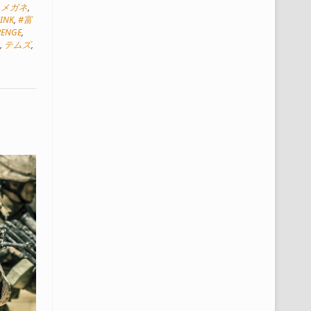
,
メガネ
,
PINK
,
#富
RENGE
,
ス
,
テムズ
,