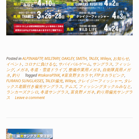
Posted in
ALPINA&FTP
,
MILITARY
,
OAKLEY
,
SMITH
,
TALEX
,
Wileyx
,
お知らせ
,
イベント
,
コロナに負けるな
,
サバイバルゲーム
,
サングラス
,
フィッシ
ング
,
メガネ
,
冬道・雪道ドライブ
,
整備作業用メガネ
,
自衛隊員用メガ
ネ
,
釣り
Tagged
#takaraPINK
,
#富良野タカラヤ
,
FTPタカラピンク
,
FURANO SUNGLASSES
,
TALEX偏光
,
Wileyx
,
クレイジーフィッシャー
,
タレ
ックス老眼付き偏光サングラス
,
テムズ
,
フィッシングタックルみなと
,
ランカーズクシロ
,
冬道サングラス
,
富良野メガネ
,
釣り用偏光サングラ
ス
Leave a comment