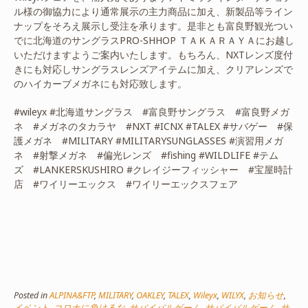
ル様の御協力により通常展示の主力商品に加え、新製品等ライン
ナップをそろえ展示し受注を承ります。是非とも富良野観光つい
でに北海道のサングラスPRO-SHHOP ＴＡＫＡＲＡＹＡにお越し
いただけますようご案内いたします。もちろん、NXTレンズ度付
きにも対応しサングラスレンズアイテムに加え、クリアレンズで
のハイカーブメガネにも対応致します。
#wileyx #北海道サングラス #富良野サングラス #富良野メガ
ネ #メガネのタカラヤ #NXT #ICNX #TALEX #サバゲー #保
護メガネ #MILITARY #MILITARYSUNGLASSES #演習用メガ
ネ #射撃メガネ #偏光レンズ #fishing #WILDLIFE #テム
ズ #LANKERSKUSHIRO #クレイジーフィッシャー #宝屋時計
店 #ワイリーエックス #ワイリーエックスフェア
Posted in
ALPINA&FTP
,
MILITARY
,
OAKLEY
,
TALEX
,
Wileyx
,
WILYX
,
お知らせ
,
イベント
,
コロナに負けるな
,
サバイバルゲーム
,
サバイバルゲーム
,
サ