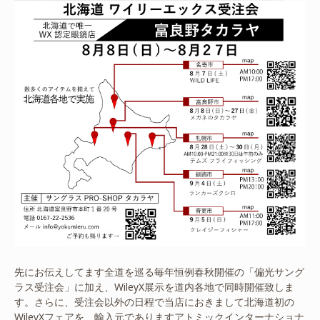
先にお伝えしてます全道を巡る毎年恒例春秋開催の「偏光サング
ラス受注会」に加え、WileyX展示を道内各地で同時開催致しま
す。さらに、受注会以外の日程で当店におきまして北海道初の
WileyXフェアを、輸入元でありますアトミックインターナショナ