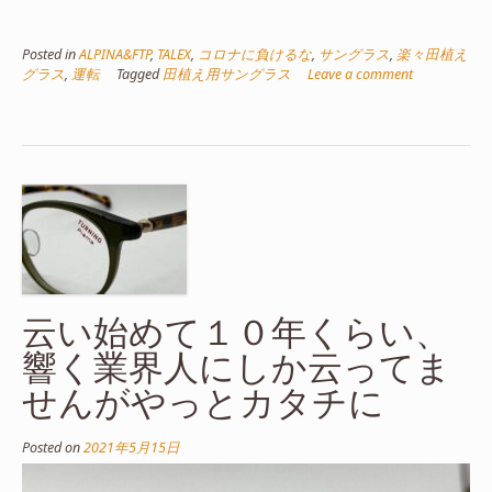
Posted in
ALPINA&FTP
,
TALEX
,
コロナに負けるな
,
サングラス
,
楽々田植え
グラス
,
運転
Tagged
田植え用サングラス
Leave a comment
云い始めて１０年くらい、
響く業界人にしか云ってま
せんがやっとカタチに
Posted on
2021年5月15日