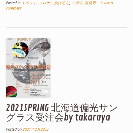
Posted in
イベント
,
コロナに負けるな
,
メガネ
,
富良野
Leave a
comment
2021SPRING 北海道偏光サン
グラス受注会by takaraya
Posted on
2021年2月23日