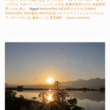
ングラス
,
スポーツ
,
フィッシング
,
メガネ
,
整備作業用メガネ
,
自衛隊員
用メガネ
,
釣り
Tagged
#takaraPINK
,
#富良野タカラヤ
,
FURANO
SUNGLASSES
,
TALEX偏光
,
WILEYX正規
,
クレイジーフィッシャー
,
テムズ
,
ランカーズクシロ
,
偏光レンズ
,
雪道運転
Leave a comment