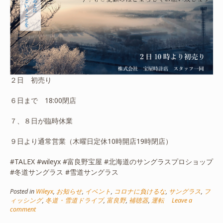
２日 初売り
６日まで 18:00閉店
７、８日が臨時休業
９日より通常営業（木曜日定休10時開店19時閉店）
#TALEX #wileyx #富良野宝屋 #北海道のサングラスプロショップ
#冬道サングラス #雪道サングラス
Posted in
Wileyx
,
お知らせ
,
イベント
,
コロナに負けるな
,
サングラス
,
フ
ィッシング
,
冬道・雪道ドライブ
,
富良野
,
補聴器
,
運転
Leave a
comment