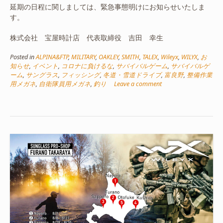
延期の日程に関しましては、緊急事態明けにお知らせいたしま
す。
株式会社 宝屋時計店 代表取締役 吉田 幸生
Posted in
ALPINA&FTP
,
MILITARY
,
OAKLEY
,
SMITH
,
TALEX
,
Wileyx
,
WILYX
,
お
知らせ
,
イベント
,
コロナに負けるな
,
サバイバルゲーム
,
サバイバルゲ
ーム
,
サングラス
,
フィッシング
,
冬道・雪道ドライブ
,
富良野
,
整備作業
用メガネ
,
自衛隊員用メガネ
,
釣り
Leave a comment