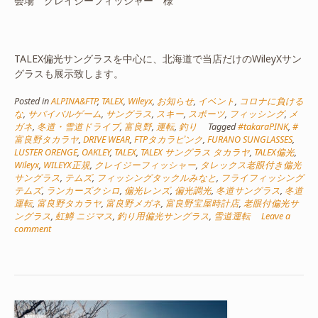
会場 クレイジーフィッシャー 様
TALEX偏光サングラスを中心に、北海道で当店だけのWileyXサン
グラスも展示致します。
Posted in
ALPINA&FTP
,
TALEX
,
Wileyx
,
お知らせ
,
イベント
,
コロナに負ける
な
,
サバイバルゲーム
,
サングラス
,
スキー
,
スポーツ
,
フィッシング
,
メ
ガネ
,
冬道・雪道ドライブ
,
富良野
,
運転
,
釣り
Tagged
#takaraPINK
,
#
富良野タカラヤ
,
DRIVE WEAR
,
FTPタカラピンク
,
FURANO SUNGLASSES
,
LUSTER ORENGE
,
OAKLEY
,
TALEX
,
TALEX サングラス タカラヤ
,
TALEX偏光
,
Wileyx
,
WILEYX正規
,
クレイジーフィッシャー
,
タレックス老眼付き偏光
サングラス
,
テムズ
,
フィッシングタックルみなと
,
フライフィッシング
テムズ
,
ランカーズクシロ
,
偏光レンズ
,
偏光調光
,
冬道サングラス
,
冬道
運転
,
富良野タカラヤ
,
富良野メガネ
,
富良野宝屋時計店
,
老眼付偏光サ
ングラス
,
虹鱒 ニジマス
,
釣り用偏光サングラス
,
雪道運転
Leave a
comment