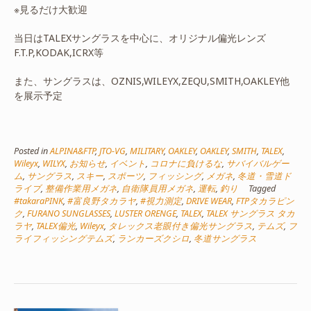
※見るだけ大歓迎
当日はTALEXサングラスを中心に、オリジナル偏光レンズ
F.T.P,KODAK,ICRX等
また、サングラスは、OZNIS,WILEYX,ZEQU,SMITH,OAKLEY他
を展示予定
Posted in
ALPINA&FTP
,
JTO-VG
,
MILITARY
,
OAKLEY
,
OAKLEY
,
SMITH
,
TALEX
,
Wileyx
,
WILYX
,
お知らせ
,
イベント
,
コロナに負けるな
,
サバイバルゲー
ム
,
サングラス
,
スキー
,
スポーツ
,
フィッシング
,
メガネ
,
冬道・雪道ド
ライブ
,
整備作業用メガネ
,
自衛隊員用メガネ
,
運転
,
釣り
Tagged
#takaraPINK
,
#富良野タカラヤ
,
#視力測定
,
DRIVE WEAR
,
FTPタカラピン
ク
,
FURANO SUNGLASSES
,
LUSTER ORENGE
,
TALEX
,
TALEX サングラス タカ
ラヤ
,
TALEX偏光
,
Wileyx
,
タレックス老眼付き偏光サングラス
,
テムズ
,
フ
ライフィッシングテムズ
,
ランカーズクシロ
,
冬道サングラス